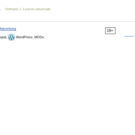
s …
Hofmann J. Lexicon universale
Advertising
18+
upal,
WordPress, MODx.