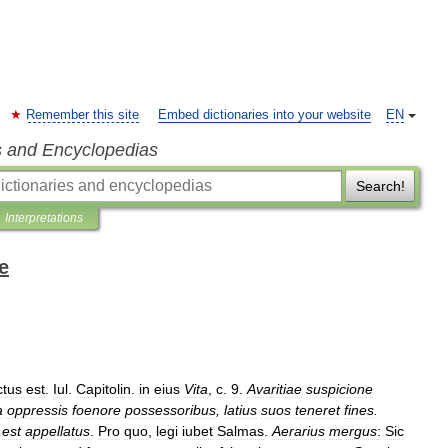
Remember this site
Embed dictionaries into your website
EN
s and Encyclopedias
Search!
Interpretations
e
ctus
est
.
Iul
.
Capitolin
.
in
eius
Vita
,
c
.
9
.
Avaritiae
suspicione
a
oppressis
foenore
possessoribus
,
latius
suos
teneret
fines
.
est
appellatus
.
Pro
quo
,
legi
iubet
Salmas
.
Aerarius
mergus
:
Sic