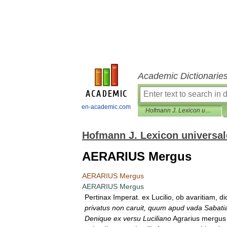
Academic Dictionarie
en-academic.com
Hofmann J. Lexicon universale
Hofmann J. Lexicon universal
AERARIUS Mergus
AERARIUS
Mergus
AERARIUS
Mergus
Pertinax
Imperat
.
ex
Lucilio
,
ob
avaritiam
,
di
privatus
non
caruit
,
quum
apud
vada
Sabati
Denique
ex
versu
Luciliano
Agrarius
mergus