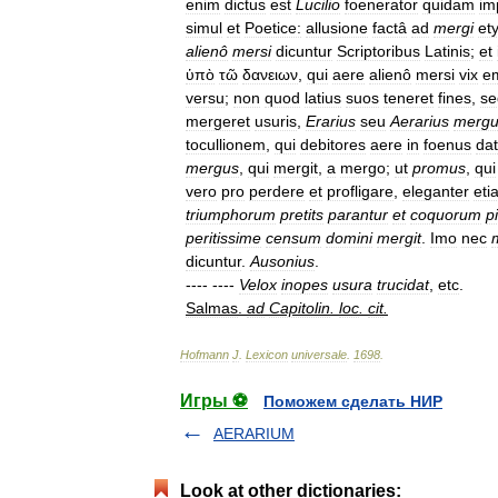
enim
dictus
est
Lucilio
foenerator
quidam
im
simul
et
Poetice:
allusione
factâ
ad
mergi
et
alienô
mersi
dicuntur
Scriptoribus
Latinis
;
et
ὑπὸ
τῶ
δανειων
,
qui
aere
alienô
mersi
vix
e
versu
;
non
quod
latius
suos
teneret
fines
,
se
mergeret
usuris
,
Erarius
seu
Aerarius
mergu
tocullionem
,
qui
debitores
aere
in
foenus
da
mergus
,
qui
mergit
,
a
mergo
;
ut
promus
,
qui
vero
pro
perdere
et
profligare
,
eleganter
eti
triumphorum
pretits
parantur
et
coquorum
p
peritissime
censum
domini
mergit
.
Imo
nec
dicuntur
.
Ausonius
.
---- ----
Velox
inopes
usura
trucidat
,
etc
.
Salmas
.
ad
Capitolin
.
loc
.
cit
.
Hofmann
J
.
Lexicon
universale
.
1698
.
Игры ⚽
Поможем сделать НИР
AERARIUM
Look at other dictionaries: