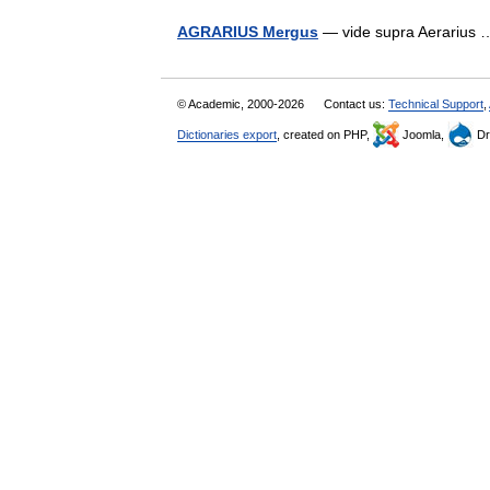
AGRARIUS Mergus
— vide supra Aerariu
© Academic, 2000-2026
Contact us:
Technical Support
,
Dictionaries export
, created on PHP,
Joomla,
Dr