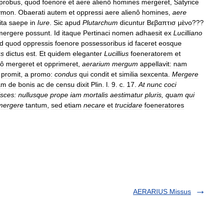
probus
,
quod
foenore
et
aere
alienô
homines
mergeret
,
Satyrice
ymon
.
Obaerati
autem
et
oppressi
aere
alienô
homines
,
aere
ita
saepe
in
Iure
.
Sic
apud
Plutarchum
dicuntur
Βεβαπτισ
μὲνο
???
mergere
possunt
.
Id
itaque
Pertinaci
nomen
adhaesit
ex
Lucilliano
d
quod
oppressis
foenore
possessoribus
id
faceret
eosque
s
dictus
est
.
Et
quidem
eleganter
Lucillius
foeneratorem
et
tô
mergeret
et
opprimeret
,
aerarium
mergum
appellavit:
nam
promit
,
a
promo:
condus
qui
condit
et
similia
sexcenta
.
Mergere
am
de
bonis
ac
de
censu
dixit
Plin
.
l
.
9
.
c
.
17
.
At
nunc
coci
isces:
nullusque
prope
iam
mortalis
aestimatur
pluris
,
quam
qui
mergere
tantum
,
sed
etiam
necare
et
trucidare
foeneratores
AERARIUS Missus